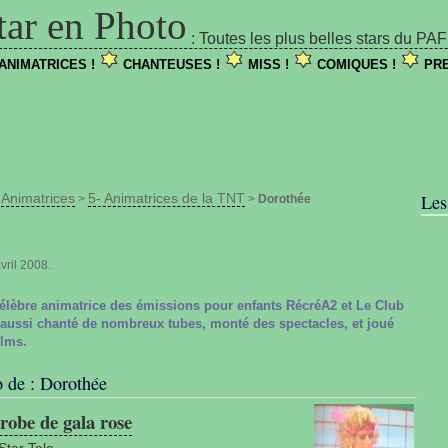
tar en Photo
: Toutes les plus belles stars du PA
ANIMATRICES !
CHANTEUSES !
MISS !
COMIQUES !
PRE
Animatrices
5- Animatrices de la TNT
Les
>
>
>
Dorothée
vril 2008.
célèbre animatrice des émissions pour enfants RécréA2 et Le Club
 aussi chanté de nombreux tubes, monté des spectacles, et joué
ilms.
o de : Dorothée
robe de gala rose
Star Tele