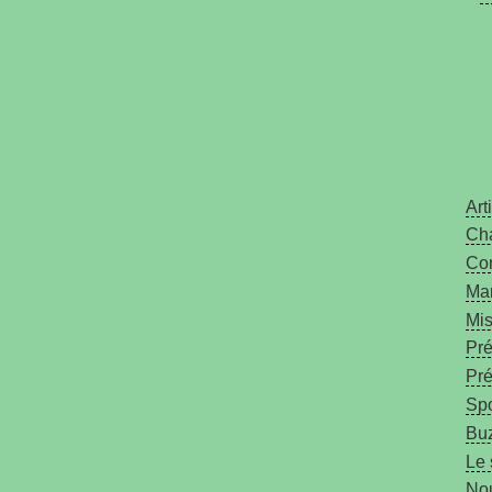
Art
Ch
Co
Ma
Mis
Pré
Pré
Spo
Bu
Le 
Nou