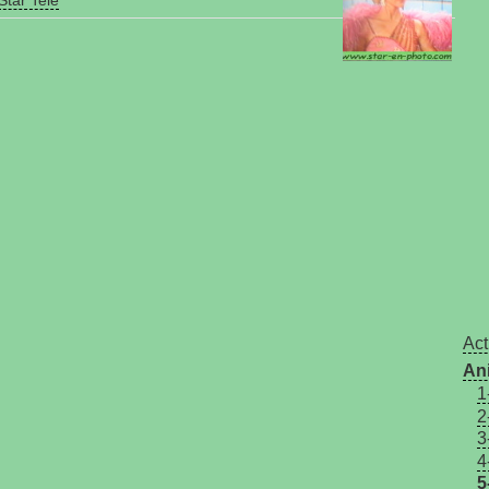
Act
An
1
2
3
4
5