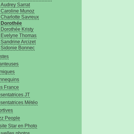
Audrey Sarrat
Caroline Munoz
Charlotte Savreux
Dorothée
Dorothée Kristy
Evelyne Thomas
Sandrine Arcizet
Sidonie Bonnec
istes
anteuses
miques
nnequins
s France
sentatrices JT
sentatrices Météo
rtives
zz People
site Star en Photo
velles photos