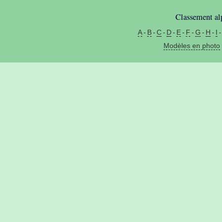
Classement alp
A
B
C
D
E
F
G
H
I
-
-
-
-
-
-
-
-
Modèles en photo